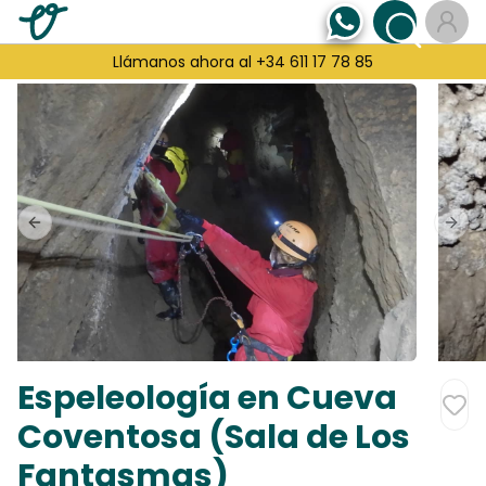
Llámanos ahora al +34 611 17 78 85
Previous slide
Next
Espeleología en Cueva
Coventosa (Sala de Los
Fantasmas)