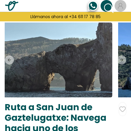
Llámanos ahora al +34 611 17 78 85
Previous slide
Next
Ruta a San Juan de
Gaztelugatxe: Navega
hacia uno de los