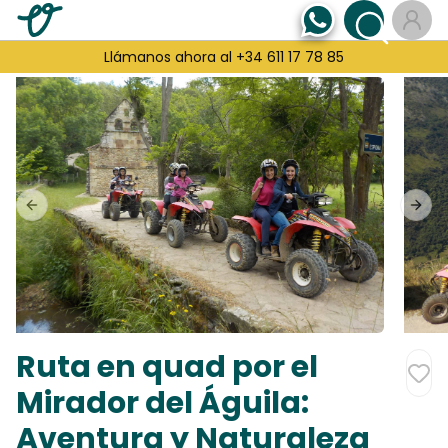
Llámanos ahora al +34 611 17 78 85
Previous slide
Next
Ruta en quad por el
Mirador del Águila:
Aventura y Naturaleza