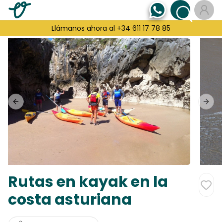
Llámanos ahora al +34 611 17 78 85
Previous slide
Next
Rutas en kayak en la
costa asturiana