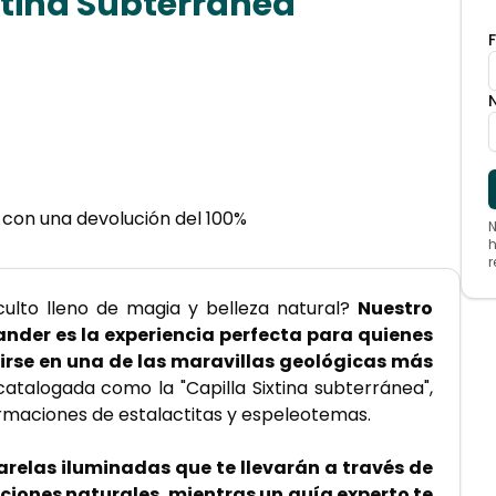
xtina Subterránea
 con una devolución del 100%
N
h
r
ulto lleno de magia y belleza natural? 
Nuestro 
nder es la experiencia perfecta para quienes 
irse en una de las maravillas geológicas más 
catalogada como la "Capilla Sixtina subterránea", 
rmaciones de estalactitas y espeleotemas. 
relas iluminadas que te llevarán a través de 
iones naturales, mientras un guía experto te 