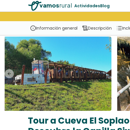
vamos
rural
Actividades
Blog
Información general
Descripción
Inc
Previous slide
Tour a Cueva El Sopla