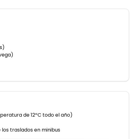
s)
avega)
peratura de 12ºC todo el año)
 los traslados en minibus