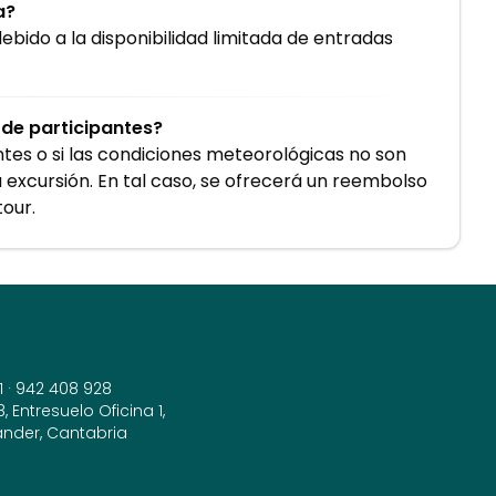
a?
ebido a la disponibilidad limitada de entradas
 de participantes?
ntes o si las condiciones meteorológicas no son
 excursión. En tal caso, se ofrecerá un reembolso
tour.
1
·
942 408 928
 Entresuelo Oficina 1,
ander, Cantabria