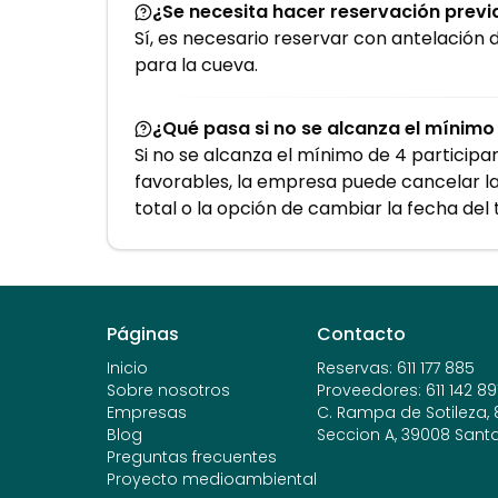
¿Se necesita hacer reservación previ
Sí, es necesario reservar con antelación d
para la cueva.
¿Qué pasa si no se alcanza el mínimo
Si no se alcanza el mínimo de 4 participa
favorables, la empresa puede cancelar la
total o la opción de cambiar la fecha del 
Páginas
Contacto
Inicio
Reservas
:
611 177 885
Sobre nosotros
Proveedores
:
611 142 89
Empresas
C. Rampa de Sotileza, 8,
Blog
Seccion A, 39008 Sant
Preguntas frecuentes
Proyecto medioambiental