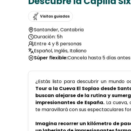
Descubre la Capilla Si
Visitas guiadas
Santander
,
Cantabria
Duración: 5h
Entre 4 y 8 personas
Español, Inglés, Italiano
Súper flexible
:
Cancela hasta 5 días antes
¿Estás listo para descubrir un mundo oc
Tour a la Cueva El Soplao desde Santa
buscan alejarse de la rutina y sumerg
impresionantes de España.
 La cueva, 
te maravillará con sus espectaculares fo
Imagina recorrer un kilómetro de pasa
un laberinto de impresionantes formac