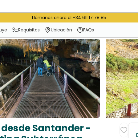
Llámanos ahora al +34 611 17 78 85
luye
Requisitos
Ubicación
FAQs
o desde Santander -