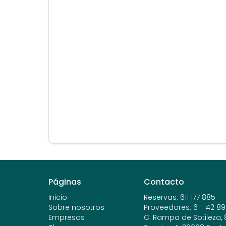
Páginas
Contacto
Inicio
Reservas
:
611 177 885
Sobre nosotros
Proveedores
:
611 142 89
Empresas
C. Rampa de Sotileza, 8,