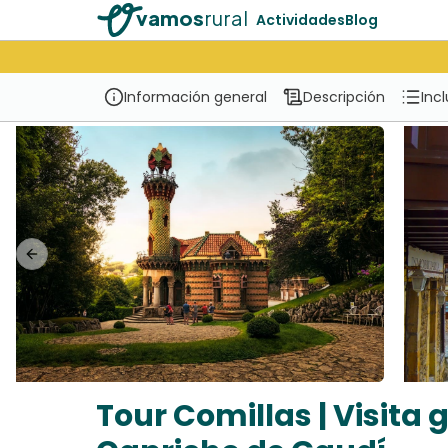
vamos
rural
Actividades
Blog
Información general
Descripción
Inc
Previous slide
Tour Comillas | Visita