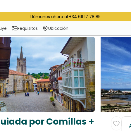
Llámanos ahora al +34 611 17 78 85
luye
Requisitos
Ubicación
 guiada por Comillas +