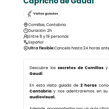
Capricho de Gaudí
Visitas guiadas
Comillas
,
Cantabria
Duración: 2h
Entre 8 y 19 personas
Español
Ultra flexible
:
Cancela hasta 24 horas ante
Descubre los 
secretos de Comillas
 y
Gaudí
.
En esta visita guiada de
 2 horas
 cono
Cantabria 
y nos adentraremos en su hi
audiovisual.
Además, acompañados por un guía oficia