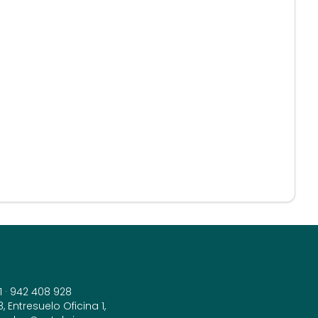
1
·
942 408 928
 Entresuelo Oficina 1,