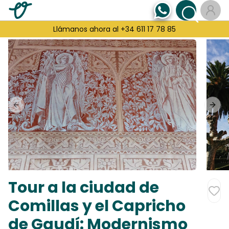
Llámanos ahora al +34 611 17 78 85
Previous slide
Next
Tour a la ciudad de
Comillas y el Capricho
de Gaudí: Modernismo