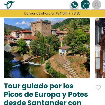
Llámanos ahora al +34 611 17 78 85
Previous slide
Next
Tour guiado por los
Picos de Europa y Potes
desde Santander con