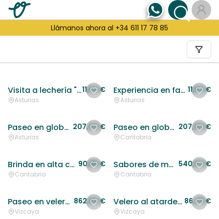
Llámanos ahora al +34 611 17 78 85
Filtro
Visita a lechería "El Tayuelu"
11,50 €
Experiencia en familia con Asturcones
11,50 €
Asturias
Asturias
Paseo en globo al amanecer en el corazón de Asturias
207,00 €
Paseo en globo al amanecer en Cantabria: Un viaje sobre los Valles Pasiegos
207,00 €
Asturias
Cantabria
Brinda en alta calma: Vinos y bahía al atardecer de tus sentidos
90,85 €
Sabores de montaña: Vino, monasterio y quesos en cuevas naturales
540,50 €
Cantabria
Cantabria
Paseo en velero en Getxo: Un día completo de navegación y aventura en la costa vasca
862,50 €
Velero al atardecer en Getxo: Navega mientras disfrutas de una puesta de sol inolvidable
86,25 €
Vizcaya
Vizcaya