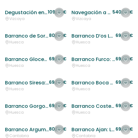
Degustación en Bilbao a bordo de un velero: sabores y navegación en un entorno único
109,25 €
Navegación a vela bordeando los acantilados en la Costa Vasca
540,50 €
Vizcaya
Vizcaya
Barranco de Sorrosal: Un descenso espectacular de barranquismo en Pirineos
80,50 €
Barranco D’os Lucars: Aventura y emoción en el mejor barranquismo en Pirineos
69,00 €
Huesca
Huesca
Barranco Gloces: Una aventura espectacular de barranquismo en Pirineos
69,00 €
Barranco Furco: La mejor experiencia de barranquismo en Pirineos
69,00 €
Huesca
Huesca
Barranco Siresa: Una experiencia inolvidable de barranquismo en Pirineos
69,00 €
Barranco Boca del Infierno: Vive la emoción del barranquismo en Pirineos
69,00 €
Huesca
Huesca
Barranco Gorgol: Descubre el mejor barranquismo en Pirineos
69,00 €
Barranco Costechal: La mejor experiencia de barranquismo en Pirineos
69,00 €
Huesca
Huesca
Barranco Argumedo: Un descenso vertical en uno de los barrancos más espectaculares de Cantabria
80,50 €
Barranco Ajan: La mejor experiencia de barranquismo en Cantabria
69,00 €
Cantabria
Cantabria